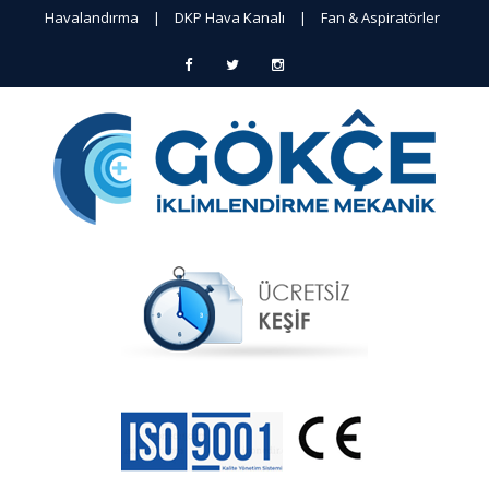
Havalandırma
|
DKP Hava Kanalı
|
Fan & Aspiratörler