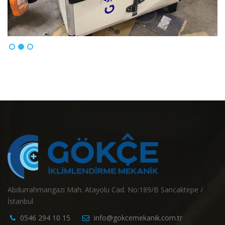
Abdurrahmangazi Mah. Atayolu Cad. No:189/B Sancaktepe /
İstanbul
0546 294 10 15
info@gokcemekanik.com.tr