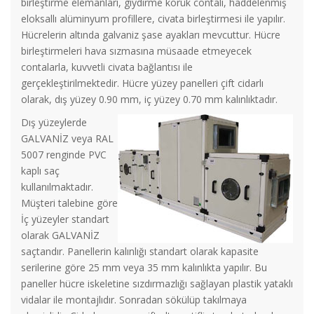
birleştirme elemanları, giydirme körük contalı, haddelenmiş
eloksallı alüminyum profillere, civata birleştirmesi ile yapılır.
Hücrelerin altında galvaniz şase ayakları mevcuttur. Hücre
birleştirmeleri hava sızmasına müsaade etmeyecek
contalarla, kuvvetli civata bağlantısı ile
gerçekleştirilmektedir. Hücre yüzey panelleri çift cidarlı
olarak, dış yüzey 0.90 mm, iç yüzey 0.70 mm kalınlıktadır.
Dış yüzeylerde
GALVANİZ veya RAL
5007 renginde PVC
kaplı saç
kullanılmaktadır.
Müşteri talebine göre
İç yüzeyler standart
olarak GALVANİZ
saçtandır. Panellerin kalınlığı standart olarak kapasite
serilerine göre 25 mm veya 35 mm kalınlıkta yapılır. Bu
paneller hücre iskeletine sızdırmazlığı sağlayan plastik yataklı
vidalar ile montajlıdır. Sonradan sökülüp takılmaya