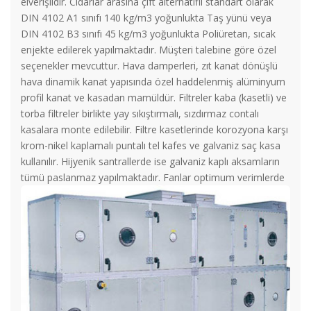
elverişlidir. Cidarlar arasına çift alternatifli standart olarak
DIN 4102 A1 sınıfı 140 kg/m3 yoğunlukta Taş yünü veya
DIN 4102 B3 sınıfı 45 kg/m3 yoğunlukta Poliüretan, sıcak
enjekte edilerek yapılmaktadır. Müşteri talebine göre özel
seçenekler mevcuttur. Hava damperleri, zıt kanat dönüşlü
hava dinamik kanat yapısında özel haddelenmiş alüminyum
profil kanat ve kasadan mamüldür. Filtreler kaba (kasetli) ve
torba filtreler birlikte yay sıkıştırmalı, sızdırmaz contalı
kasalara monte edilebilir. Filtre kasetlerinde korozyona karşı
krom-nikel kaplamalı puntalı tel kafes ve galvaniz saç kasa
kullanılır. Hijyenik santrallerde ise galvaniz kaplı aksamların
tümü paslanmaz yapılmaktadır.
Fanlar optimum verimlerde