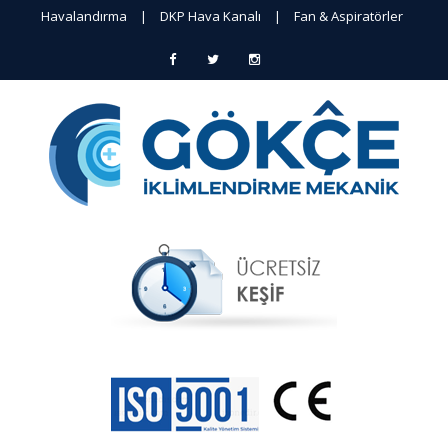
Havalandırma
|
DKP Hava Kanalı
|
Fan & Aspiratörler