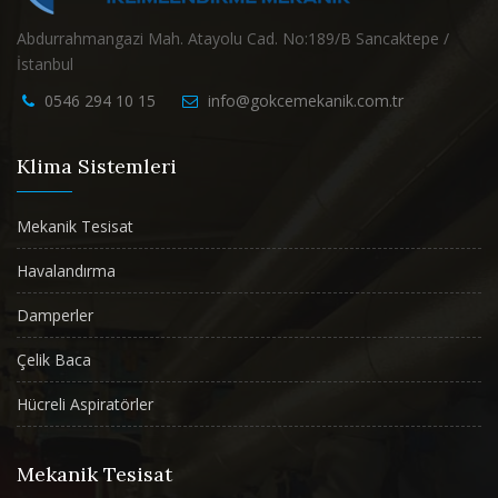
Abdurrahmangazi Mah. Atayolu Cad. No:189/B Sancaktepe /
İstanbul
0546 294 10 15
info@gokcemekanik.com.tr
Klima Sistemleri
Mekanik Tesisat
Havalandırma
Damperler
Çelik Baca
Hücreli Aspiratörler
Mekanik Tesisat