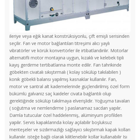
ileriye veya eğik kanat konstrüksiyonlu, çift emişli serisinden
seçilir. Fan ve motor bağlantıları titreşimi alıcı yaylı
vibratörler ve körük konvertörler ile irtibatlandırılır. Motorlar
alternatifli motor montajına uygun, kızaklı ve kelebek tipli
kayış gerdirme tertibatlarına monte edilir. Fan tahrikinde
göbekten civatalı sıkıştırmalı ( kolay sökülüp takılabilen )
konik göbekli balansı yapılmış kasnaklar kullanılır. Fan,
motor ve santral alt kademelerinde güçlendirilmiş özel form
bükümlü galvaniz saç kaideler civata bağlantılı olup
gerektiğinde sökülüp takılmaya elverişlidir. Yoğuşma tavaları
( soğutma ve nemlendirme ) paslanamaz sacdan yapılır.
Damla tutucular özel haddelenmiş, alüminyum profilden
yapılır. Servis kapaklarında kolay açılabilir boşluksuz
menteşeler ve sızdırmazlığı sağlayıcı sıkıştırmalı kapak kolları
kullanılır. isteğe bağlı olarak kilitlenebilir kollar kullanabilir Isı