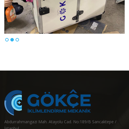
Abdurrahmangazi Mah. Atayolu Cad. No:189/B Sancaktepe /
İstanbul