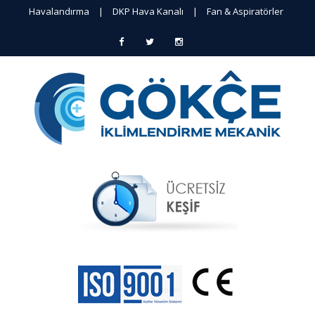
Havalandırma
|
DKP Hava Kanalı
|
Fan & Aspiratörler